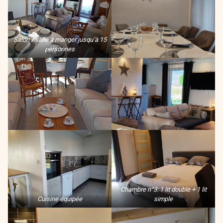
Salon / salle à manger jusqu’à 15
personnes
Chambre n°3: 1 lit double + 1 lit
Cuisine équipée
simple